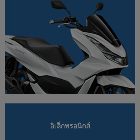
อิเล็กทรอนิกส์